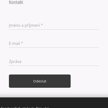
Kontakt
Jméno a příjmení
E-mail
Zpráva
Odeslat