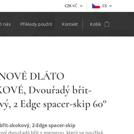
CZK
KČ
CS
O nás
Příklady použití
Kontakt
Košík
INOVÉ DLÁTO
OVÉ, Dvouřadý břit-
vý, 2 Edge spacer-skip 60°
řit-skokový, 2-Edge spacer-skip
ňový dvouřadý břit s mezerou, který se používá