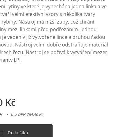
ní rytiny ve které je vynechána jedna linka a ve
tváří velmi efektivní vzory s několika tvary
rybiny. Nástroj má nižší zuby, což chrání
iny mezi linkami před podřezáním. Jednou
 je veden v již vytvořené lince a druhou řadou
 novou. Nástroj velmi dobře odstraňuje materiál
rech řezu. Nástroj se požívá k vytváření mezer
ianty LPI.
0
Kč
PH
bez DPH 764,46 Kč
Do košíku