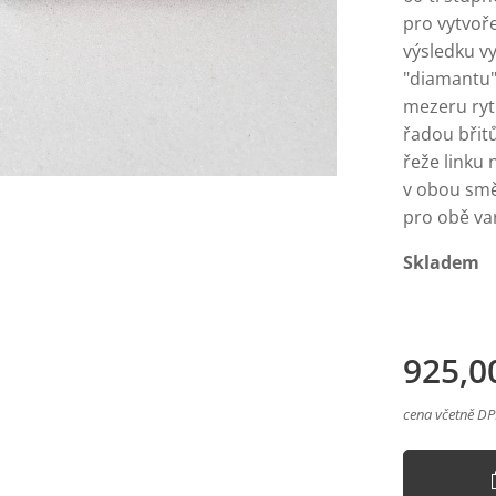
pro vytvoře
výsledku vy
"diamantu" 
mezeru ryt
řadou břitů
řeže linku
v obou smě
pro obě var
Skladem
925,0
cena včetně D