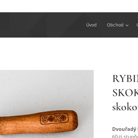
Úvod
Obchod
RYB
SKOK
skoko
Dvouřadý b
60-ti stup