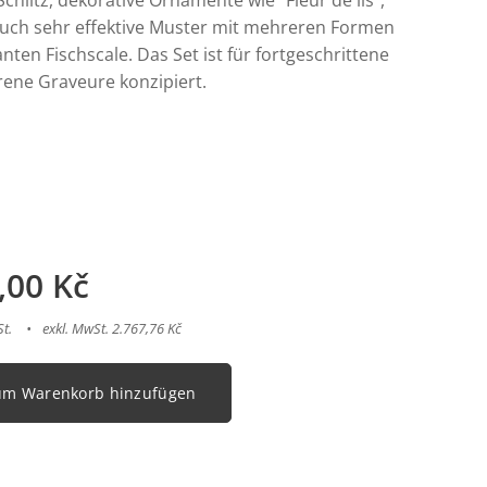
Schlitz, dekorative Ornamente wie "Fleur de lis",
uch sehr effektive Muster mit mehreren Formen
ten Fischscale. Das Set ist für fortgeschrittene
rene Graveure konzipiert.
,00
Kč
St.
exkl. MwSt. 2.767,76 Kč
um Warenkorb hinzufügen