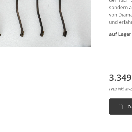
der 18LPI 
sondern a
von Diaman
und erfah
auf Lager
3.349
Preis inkl. Mw
Z