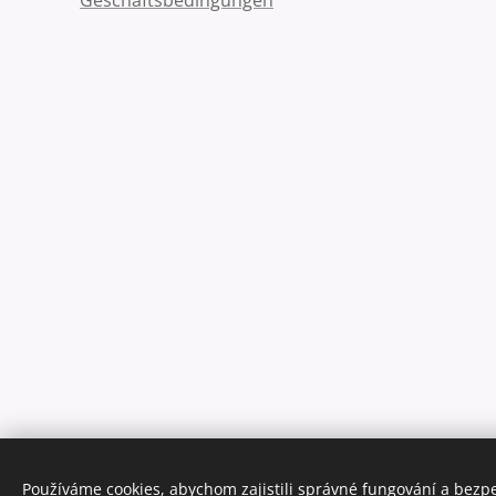
Geschäftsbedingungen
Používáme cookies, abychom zajistili správné fungování a bezp